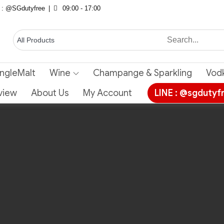
E : @SGdutyfree
09:00 - 17:00
ingleMalt
Wine
Champange & Sparkling
Vod
view
About Us
My Account
LINE : @sgdutyf