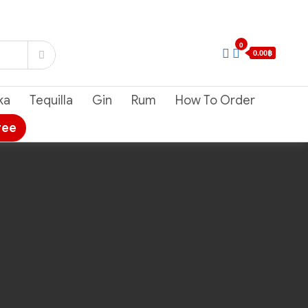
0
0.00฿
ka
Tequilla
Gin
Rum
How To Order
ree