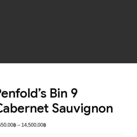
enfold’s Bin 9
Cabernet Sauvignon
550.00
฿
–
14,500.00
฿
Price
range: