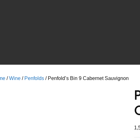
me
/
Wine
/
Penfolds
/ Penfold’s Bin 9 Cabernet Sauvignon
P
1,