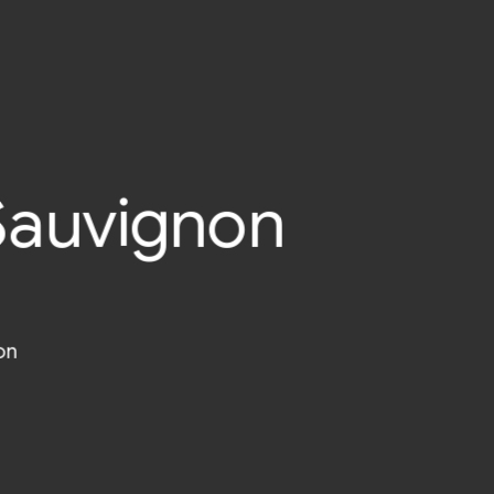
 Sauvignon
non