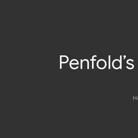
Penfold’s
H