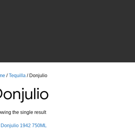
me
/
Tequilla
/ Donjulio
onjulio
wing the single result