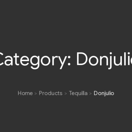
ategory:
Donjul
Home
Products
Tequilla
Donjulio