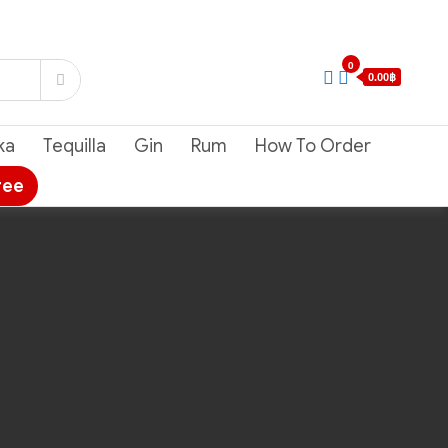
0
0.00฿
ka
Tequilla
Gin
Rum
How To Order
ree