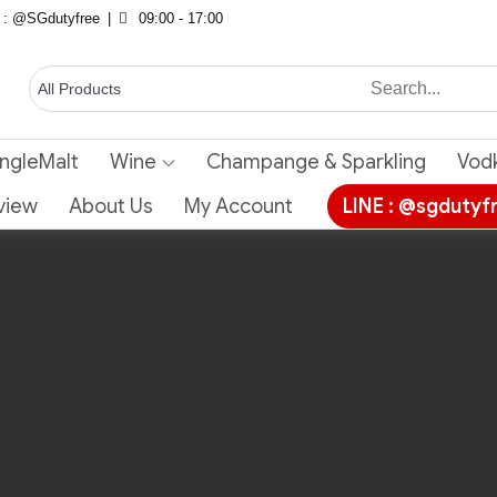
E : @SGdutyfree
09:00 - 17:00
ingleMalt
Wine
Champange & Sparkling
Vod
view
About Us
My Account
LINE : @sgdutyf