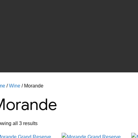
me
/
Wine
/ Morande
Morande
wing all 3 results