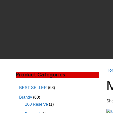
Ho
Product Categories
BEST SELLER
(63)
Brandy
(60)
Sho
100 Reserve
(1)