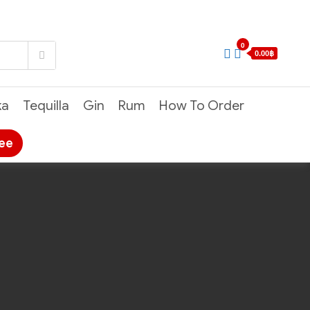
0
0.00฿
ka
Tequilla
Gin
Rum
How To Order
ree