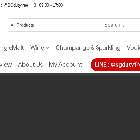
E : @SGdutyfree
09:00 - 17:00
ingleMalt
Wine
Champange & Sparkling
Vod
view
About Us
My Account
LINE : @sgdutyf