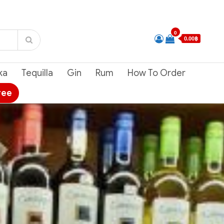
0
0.00฿
ka
Tequilla
Gin
Rum
How To Order
ree