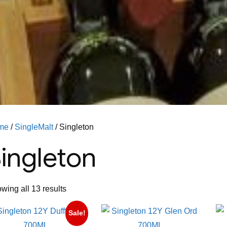
me
/
SingleMalt
/ Singleton
ingleton
wing all 13 results
Sale!