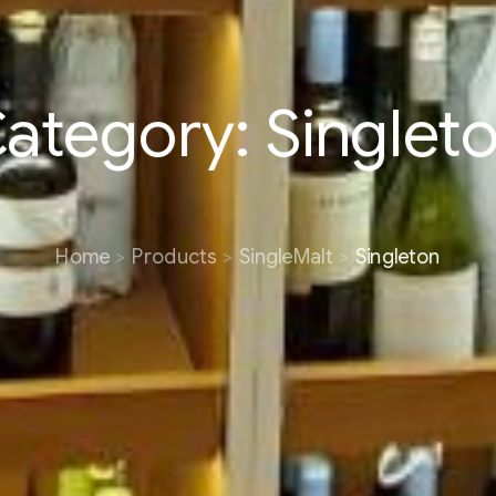
ategory:
Singlet
Home
Products
SingleMalt
Singleton