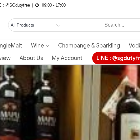
NE : @SGdutyfree
09:00 - 17:00
ingleMalt
Wine
Champange & Sparkling
Vod
view
About Us
My Account
LINE : @sgdutyf