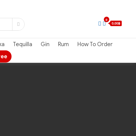
0
0.00฿
ka
Tequilla
Gin
Rum
How To Order
ree