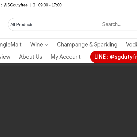
E : @SGdutyfree
09:00 - 17:00
ingleMalt
Wine
Champange & Sparkling
Vod
view
About Us
My Account
LINE : @sgdutyf