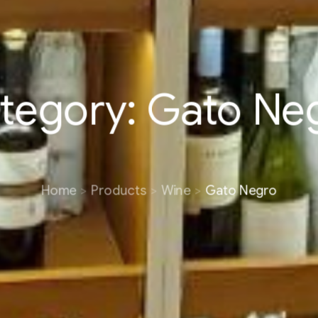
tegory:
Gato Ne
Home
Products
Wine
Gato Negro