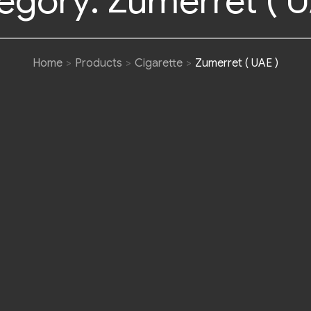
egory:
Zumerret ( U
Home
Products
Cigarette
Zumerret ( UAE )