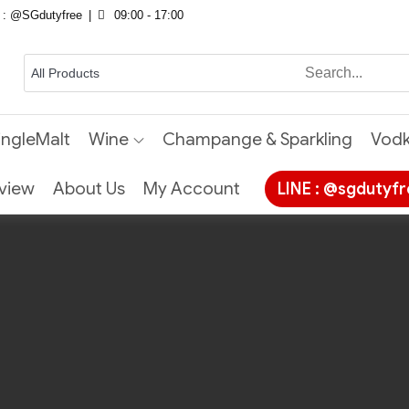
E : @SGdutyfree
09:00 - 17:00
ingleMalt
Wine
Champange & Sparkling
Vod
view
About Us
My Account
LINE : @sgdutyf