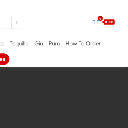
0
0.00฿
ka
Tequilla
Gin
Rum
How To Order
ree