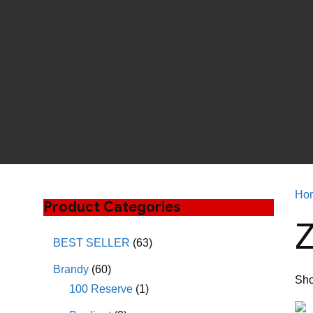
Ho
Product Categories
Z
BEST SELLER
(63)
Brandy
(60)
Sho
100 Reserve
(1)