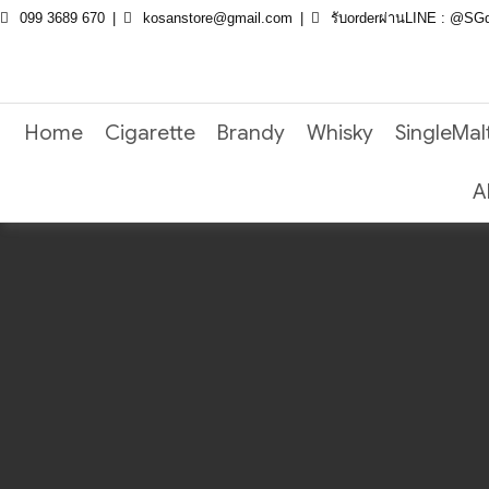
Skip
099 3689 670
kosanstore@gmail.com
รับorderผ่านLINE : @SGd
to
content
Home
Cigarette
Brandy
Whisky
SingleMal
A