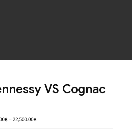
nnessy VS Cognac
Price
.00
฿
–
22,500.00
฿
range: