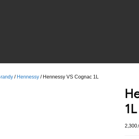
randy
/
Hennessy
/ Hennessy VS Cognac 1L
He
1L
2,300