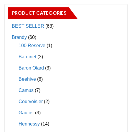
The
The
PRODUCT CATEGORIES
options
options
may
may
BEST SELLER
(63)
be
be
Brandy
(60)
chosen
chosen
100 Reserve
(1)
on
on
Bardinet
(3)
the
the
product
product
Baron Otard
(3)
page
page
Beehive
(6)
Camus
(7)
Courvoisier
(2)
Gautier
(3)
Hennessy
(14)