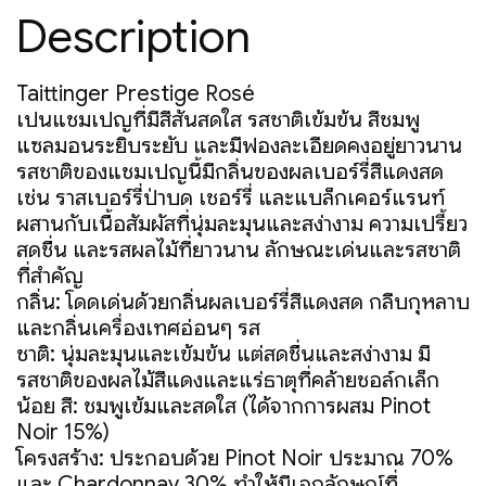
Description
Taittinger Prestige Rosé
เป็นแชมเปญที่มีสีสันสดใส รสชาติเข้มข้น สีชมพู
แซลมอนระยิบระยับ และมีฟองละเอียดคงอยู่ยาวนาน
รสชาติของแชมเปญนี้มีกลิ่นของผลเบอร์รี่สีแดงสด
เช่น ราสเบอร์รี่ป่าบด เชอร์รี่ และแบล็กเคอร์แรนท์
ผสานกับเนื้อสัมผัสที่นุ่มละมุนและสง่างาม ความเปรี้ยว
สดชื่น และรสผลไม้ที่ยาวนาน ลักษณะเด่นและรสชาติ
ที่สำคัญ
กลิ่น: โดดเด่นด้วยกลิ่นผลเบอร์รี่สีแดงสด กลีบกุหลาบ
และกลิ่นเครื่องเทศอ่อนๆ รส
ชาติ: นุ่มละมุนและเข้มข้น แต่สดชื่นและสง่างาม มี
รสชาติของผลไม้สีแดงและแร่ธาตุที่คล้ายชอล์กเล็ก
น้อย สี: ชมพูเข้มและสดใส (ได้จากการผสม Pinot
Noir 15%)
โครงสร้าง: ประกอบด้วย Pinot Noir ประมาณ 70%
และ Chardonnay 30% ทำให้มีเอกลักษณ์ที่