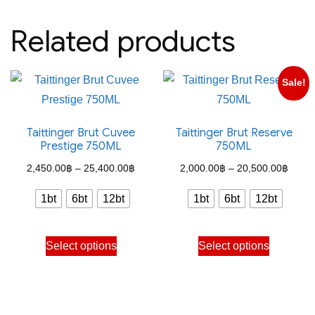
Related products
Sale!
Taittinger Brut Cuvee
Taittinger Brut Reserve
Prestige 750ML
750ML
Price
Price
2,450.00
฿
–
25,400.00
฿
2,000.00
฿
–
20,500.00
฿
range:
range
1bt
6bt
12bt
1bt
6bt
12bt
2,450.00฿
2,000
through
throu
This
This
Select options
Select options
25,400.00฿
20,50
product
product
has
has
multiple
multiple
variants.
variants.