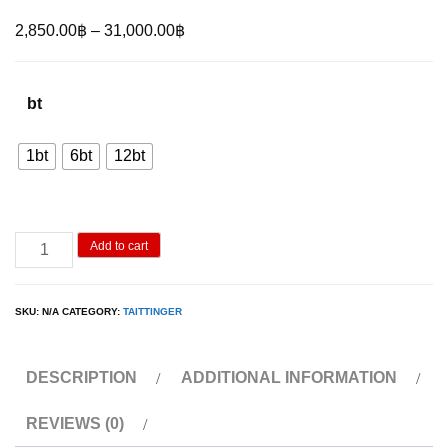
Price
2,850.00
฿
–
31,000.00
฿
range:
2,850.00฿
bt
through
31,000.00฿
1bt
6bt
12bt
Taittinger
Add to cart
ROSE
750ML
SKU:
N/A
CATEGORY:
TAITTINGER
quantity
DESCRIPTION
ADDITIONAL INFORMATION
REVIEWS (0)