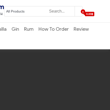
om
0
ุม
0.00฿
illa
Gin
Rum
How To Order
Review