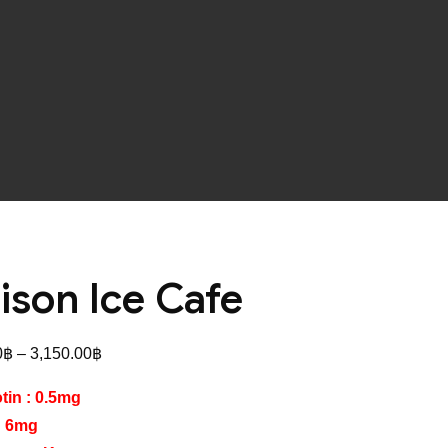
ison Ice Cafe
Price
0
฿
–
3,150.00
฿
range:
tin : 0.5mg
650.00฿
: 6mg
through