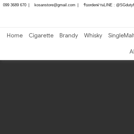
Skip
099 3689 670
kosanstore@gmail.com
รับorderผ่านLINE : @SGduty
to
content
Home
Cigarette
Brandy
Whisky
SingleMal
A