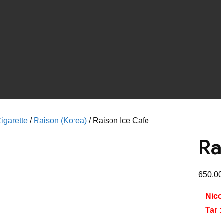
igarette
/
Raison (Korea)
/ Raison Ice Cafe
Ra
650.0
Nico
Tar 