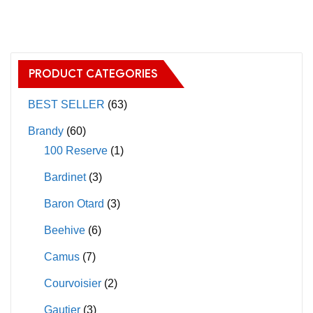
has
multiple
variants.
The
PRODUCT CATEGORIES
options
may
BEST SELLER
(63)
be
Brandy
(60)
chosen
100 Reserve
(1)
on
Bardinet
(3)
the
product
Baron Otard
(3)
page
Beehive
(6)
Camus
(7)
Courvoisier
(2)
Gautier
(3)