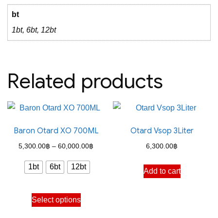
bt
1bt, 6bt, 12bt
Related products
Baron Otard XO 700ML
Otard Vsop 3Liter
Price
5,300.00
฿
–
60,000.00
฿
6,300.00
฿
range:
1bt
6bt
12bt
Add to cart
5,300.00฿
through
This
Select options
60,000.00฿
product