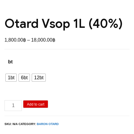
Otard Vsop 1L (40%)
Price
1,800.00
฿
–
18,000.00
฿
range:
1,800.00฿
bt
through
18,000.00฿
1bt
6bt
12bt
Otard
Add to cart
Vsop
1L
SKU:
N/A
CATEGORY:
BARON OTARD
(40%)