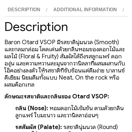
quantity
DESCRIPTION
ADDITIONAL INFORMATION
Description
Baron Otard VSOP
มีรสชาตินุ่มนวล (Smooth)
และกลมกล่อม โดดเด่นด้วยกลิ่นหอมของดอกไม้และ
ผลไม้ (Floral & Fruity) สัมผัสได้ถึงรสลูกแพร์ ดอก
องุ่น และความหวานละมุนจากวานิลลาที่ผสมผสานกับ
โอ๊คอย่างลงตัว ให้รสชาติที่ซับซ้อนแต่ดื่มง่าย บาลานซ์
ดีเยี่ยม นิยมดื่มทั้งแบบ Neat, On the rock หรือ
ผสมค็อกเทล
ลักษณะรสชาติและกลิ่นของ Otard VSOP:
กลิ่น (Nose):
หอมดอกไม้เข้มข้น ตามด้วยกลิ่น
ลูกแพร์ ใบมะนาว และวานิลลาอ่อนๆ
รสสัมผัส (Palate):
รสชาตินุ่มนวล (Round)