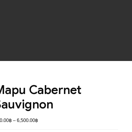
Mapu Cabernet
Sauvignon
0.00
฿
–
6,500.00
฿
Price
range: