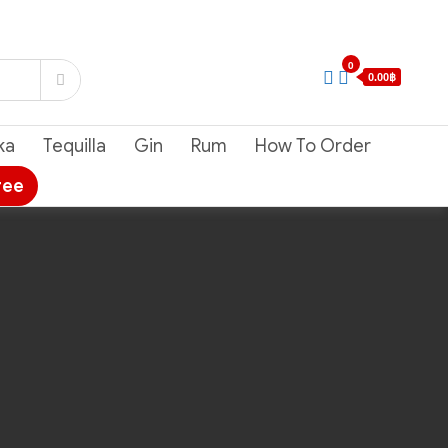
0
0.00฿
ka
Tequilla
Gin
Rum
How To Order
ree