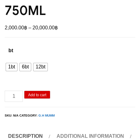
750ML
Price
2,000.00
฿
–
20,000.00
฿
range:
2,000.00฿
bt
through
20,000.00฿
1bt
6bt
12bt
G.H
Add to cart
Mumm
Brut
SKU:
N/A
CATEGORY:
G.H MUMM
750ML
quantity
DESCRIPTION
ADDITIONAL INFORMATION