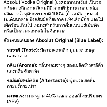
Absolut Vodka Original
(ขวดฉลากน้ำเงิน) เป็นวอ
ดก้าคลาสสิกจากสวีเดนที่มีรสชาตินุ่มนวล กลมกล่อม
ผลิตจากวัตถุดิบธรรมชาติ 100% (ข้าวสาลีฤดูหนาว)
ไม่เติมน้ำตาล มีรสสัมผัสที่สะอาด แห้งเล็กน้อย และไม่
เผ็ดร้อนเกินไป เหมาะสำหรับการดื่มแบบแช่เย็นจัด
หรือเป็นส่วนผสมหลักในค็อกเทล
ลักษณะเด่นของ Absolut Original (Blue Label):
รสชาติ (Taste):
มีความคลาสสิก นุ่มนวล สมดุล
และสะอาด
กลิ่น (Aroma):
กลิ่นหอมจางๆ ของเมล็ดข้าวสาลีคั่ว
และกลิ่นคัสตาร์ด
รสสัมผัสหลังดื่ม (Aftertaste):
นุ่มนวล สดชื่น
กระปรี้กระเปร่า
ความแรง:
มาตรฐาน 40% แอลกอฮอล์โดยปริมาตร
(ABV)