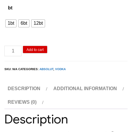
800.00฿
bt
through
8,000.00฿
1bt
6bt
12bt
Absolut
Add to cart
Orginal
1L
SKU:
N/A
CATEGORIES:
ABSOLUT
,
VODKA
quantity
DESCRIPTION
ADDITIONAL INFORMATION
REVIEWS (0)
Description