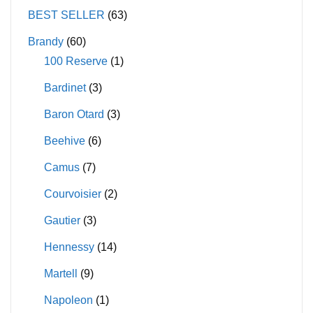
may
may
BEST SELLER
(63)
be
be
Brandy
(60)
chosen
chosen
100 Reserve
(1)
on
on
Bardinet
(3)
the
the
product
product
Baron Otard
(3)
page
page
Beehive
(6)
Camus
(7)
Courvoisier
(2)
Gautier
(3)
Hennessy
(14)
Martell
(9)
Napoleon
(1)