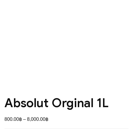
Absolut Orginal 1L
Price
800.00
฿
–
8,000.00
฿
range: