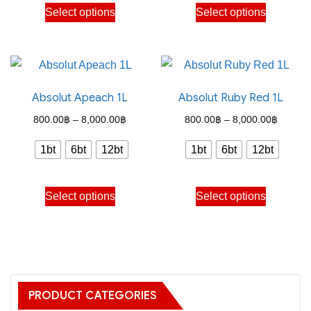
This
This
Select options
Select options
8,000.00฿
8,000.
product
product
has
has
multiple
multiple
variants.
variants.
Absolut Apeach 1L
Absolut Ruby Red 1L
The
The
options
options
Price
Price
800.00
฿
–
8,000.00
฿
800.00
฿
–
8,000.00
฿
may
may
range:
range:
1bt
6bt
12bt
1bt
6bt
12bt
be
be
800.00฿
800.00
chosen
chosen
through
through
This
This
on
on
Select options
Select options
8,000.00฿
8,000.
product
product
the
the
has
has
product
product
multiple
multiple
page
page
variants.
variants.
The
The
PRODUCT CATEGORIES
options
options