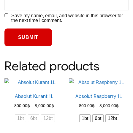
Save my name, email, and website in this browser for
the next time I comment.
Related products
Absolut Kurant 1L
Absolut Raspberry 1L
Price
Price
800.00
฿
–
8,000.00
฿
800.00
฿
–
8,000.00
฿
range:
range:
1bt
6bt
12bt
1bt
6bt
12bt
800.00฿
800.00
through
through